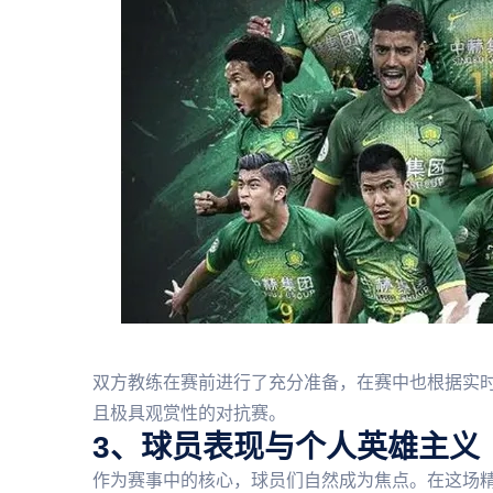
双方教练在赛前进行了充分准备，在赛中也根据实
且极具观赏性的对抗赛。
3、球员表现与个人英雄主义
作为赛事中的核心，球员们自然成为焦点。在这场