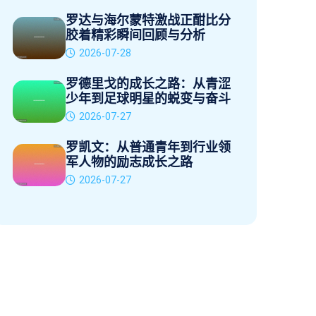
罗达与海尔蒙特激战正酣比分
胶着精彩瞬间回顾与分析
2026-07-28
罗德里戈的成长之路：从青涩
少年到足球明星的蜕变与奋斗
2026-07-27
罗凯文：从普通青年到行业领
军人物的励志成长之路
2026-07-27