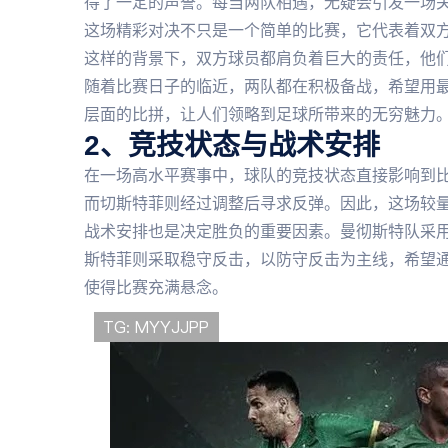
得了一定的声誉。每当两队相遇，无疑会引发一场
这场精彩对决不只是一个简单的比赛，它代表着双
这样的背景下，双方球员都肩负着巨大的责任，他
随着比赛日子的临近，两队都在积极备战，希望用
层面的比拼，让人们领略到足球所带来的无穷魅力
2、竞技状态与战术安排
在一场高水平赛事中，球队的竞技状态直接影响到
而切斯特菲则经过调整后寻求反弹。因此，这场较
战术安排也是决定胜负的重要因素。曼彻斯特队采
斯特菲则采取稳守反击，以防守反击为主线，希望
使得比赛充满悬念。