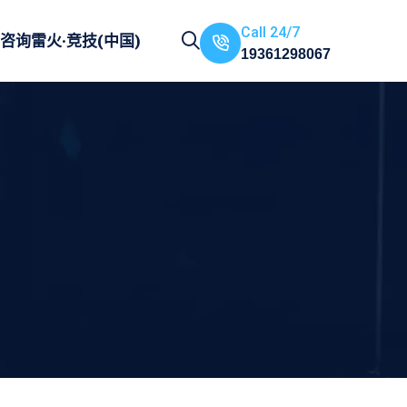
Call 24/7
咨询
雷火·竞技(中国)
19361298067