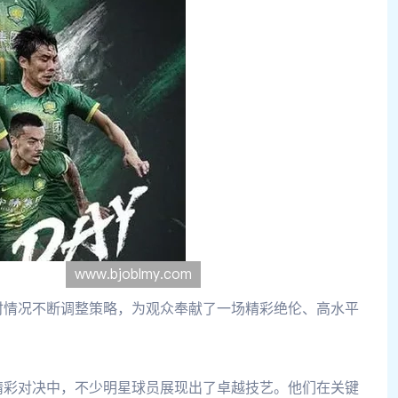
时情况不断调整策略，为观众奉献了一场精彩绝伦、高水平
精彩对决中，不少明星球员展现出了卓越技艺。他们在关键