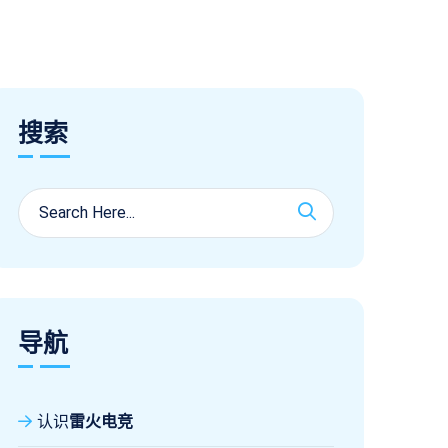
搜索
导航
认识
雷火电竞