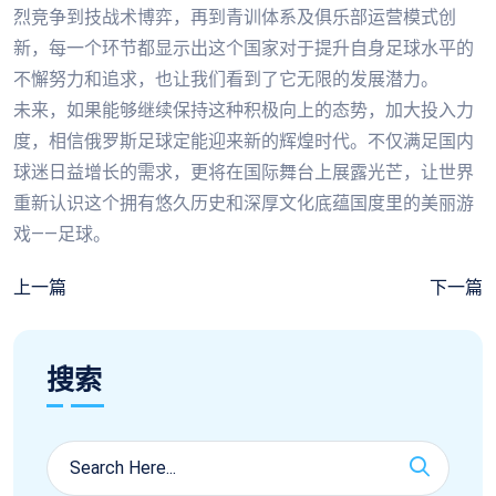
烈竞争到技战术博弈，再到青训体系及俱乐部运营模式创
新，每一个环节都显示出这个国家对于提升自身足球水平的
不懈努力和追求，也让我们看到了它无限的发展潜力。
未来，如果能够继续保持这种积极向上的态势，加大投入力
度，相信俄罗斯足球定能迎来新的辉煌时代。不仅满足国内
球迷日益增长的需求，更将在国际舞台上展露光芒，让世界
重新认识这个拥有悠久历史和深厚文化底蕴国度里的美丽游
戏——足球。
上一篇
下一篇
搜索