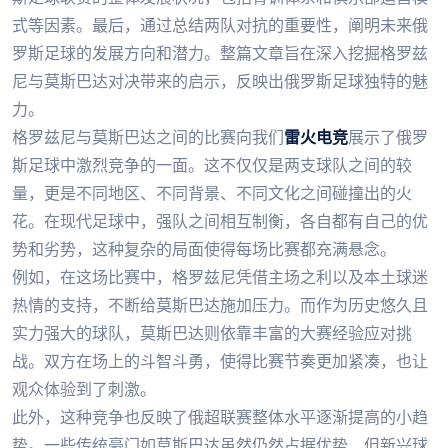
式等因素。最后，通过总结两队对抗的重要性，阐明未来俄
罗斯足球的发展方向和潜力。整篇文章旨在深入挖掘格罗兹
尼与莫斯巴达对决带来的启示，反映出俄罗斯足球独特的魅
力。
格罗兹尼与莫斯巴达之间的比赛向我们
雷火电竞
展示了俄罗
斯足球中激烈竞争的一面。这不仅仅是两支球队之间的较
量，更是不同地区、不同背景、不同文化之间碰撞出的火
花。在现代足球中，强队之间相互制衡，各自都有自己的优
势和劣势，这种复杂的局面使得每场比赛都充满悬念。
例如，在这场比赛中，格罗兹尼凭借主场之利以及本土球迷
热情的支持，不断给莫斯巴达施加压力。而作为历史悠久且
实力强大的球队，莫斯巴达则依靠丰富的大赛经验应对挑
战。双方在场上的斗智斗勇，使得比赛节奏更加紧凑，也让
观众体验到了刺激。
此外，这种竞争也反映了俄超联赛整体水平逐渐提高的小趋
势。一些传统豪门如莫斯巴达虽然仍然占据优势，但新兴球