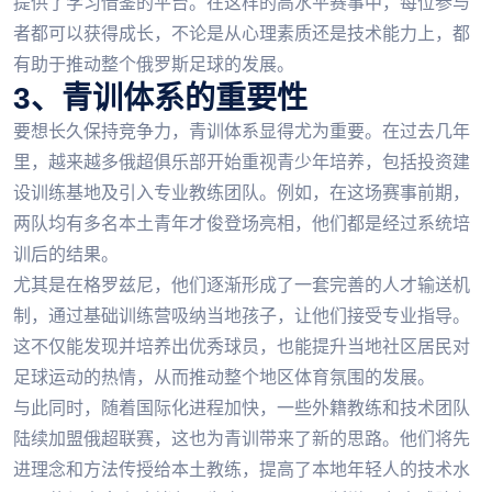
提供了学习借鉴的平台。在这样的高水平赛事中，每位参与
者都可以获得成长，不论是从心理素质还是技术能力上，都
有助于推动整个俄罗斯足球的发展。
3、青训体系的重要性
要想长久保持竞争力，青训体系显得尤为重要。在过去几年
里，越来越多俄超俱乐部开始重视青少年培养，包括投资建
设训练基地及引入专业教练团队。例如，在这场赛事前期，
两队均有多名本土青年才俊登场亮相，他们都是经过系统培
训后的结果。
尤其是在格罗兹尼，他们逐渐形成了一套完善的人才输送机
制，通过基础训练营吸纳当地孩子，让他们接受专业指导。
这不仅能发现并培养出优秀球员，也能提升当地社区居民对
足球运动的热情，从而推动整个地区体育氛围的发展。
与此同时，随着国际化进程加快，一些外籍教练和技术团队
陆续加盟俄超联赛，这也为青训带来了新的思路。他们将先
进理念和方法传授给本土教练，提高了本地年轻人的技术水