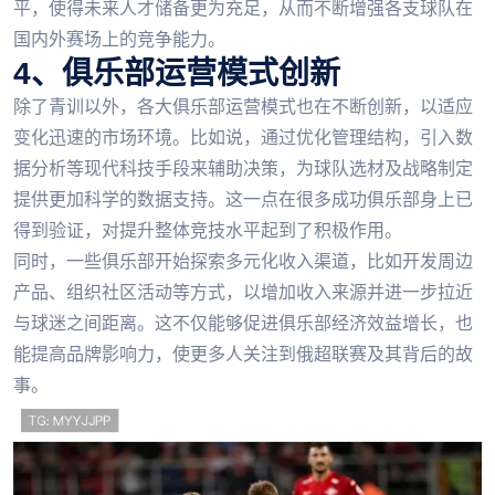
平，使得未来人才储备更为充足，从而不断增强各支球队在
国内外赛场上的竞争能力。
4、俱乐部运营模式创新
除了青训以外，各大俱乐部运营模式也在不断创新，以适应
变化迅速的市场环境。比如说，通过优化管理结构，引入数
据分析等现代科技手段来辅助决策，为球队选材及战略制定
提供更加科学的数据支持。这一点在很多成功俱乐部身上已
得到验证，对提升整体竞技水平起到了积极作用。
同时，一些俱乐部开始探索多元化收入渠道，比如开发周边
产品、组织社区活动等方式，以增加收入来源并进一步拉近
与球迷之间距离。这不仅能够促进俱乐部经济效益增长，也
能提高品牌影响力，使更多人关注到俄超联赛及其背后的故
事。