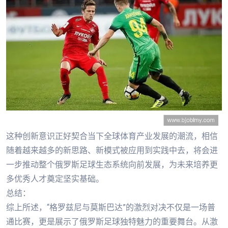
这种创新意识正好契合当下全球体育产业发展的潮流，相信
随着越来越多的新思路、新模式被应用到实践中去，将会进
一步推动整个俄罗斯足球生态系统向前发展，为未来培养更
多优秀人才奠定坚实基础。
总结：
综上所述，“格罗兹尼与莫斯巴达”的激烈对决不仅是一场普
通比赛，更是展示了俄罗斯足球独特魅力的重要舞台。从激