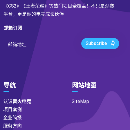
《CS2》《王者荣耀》等热门项目全覆盖！不只是观赛
平台，更是你的电竞成长伙伴！
邮箱订阅
Subscribe
导航
网站地图
认识
雷火电竞
SiteMap
项目案例
企业简报
服务方向