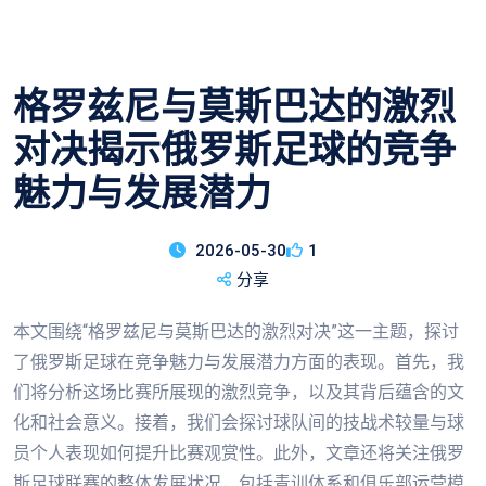
格罗兹尼与莫斯巴达的激烈
对决揭示俄罗斯足球的竞争
魅力与发展潜力
2026-05-30
1
分享
本文围绕“格罗兹尼与莫斯巴达的激烈对决”这一主题，探讨
了俄罗斯足球在竞争魅力与发展潜力方面的表现。首先，我
们将分析这场比赛所展现的激烈竞争，以及其背后蕴含的文
化和社会意义。接着，我们会探讨球队间的技战术较量与球
员个人表现如何提升比赛观赏性。此外，文章还将关注俄罗
斯足球联赛的整体发展状况，包括青训体系和俱乐部运营模