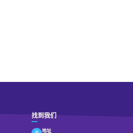
找到我们
地址