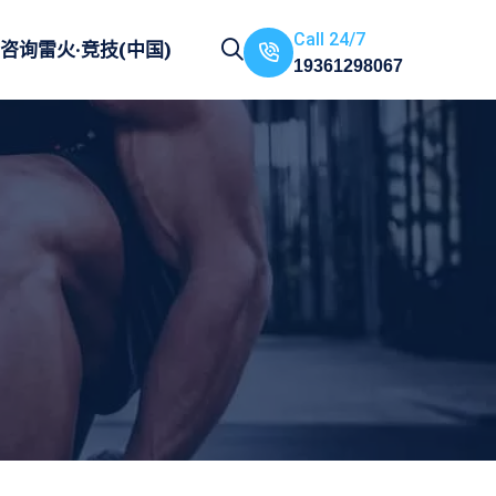
Call 24/7
咨询
雷火·竞技(中国)
19361298067