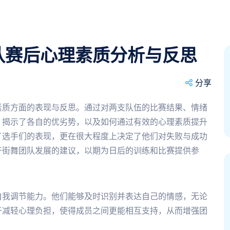
队赛后心理素质分析与反思
分享
素质方面的表现与反思。通过对两支队伍的比赛结果、情绪
，揭示了各自的优劣势，以及如何通过有效的心理素质提升
了选手们的表现，更在很大程度上决定了他们对失败与成功
于街舞团队发展的建议，以期为日后的训练和比赛提供参
自我调节能力。他们能够及时识别并表达自己的情感，无论
于减轻心理负担，使得成员之间更能相互支持，从而增强团