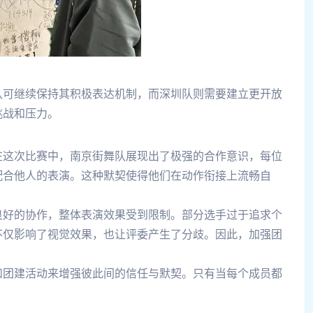
队可继续保持其积极表达机制，而深圳队则需要建立更开放
挑战和压力。
在这次比赛中，南京街舞队展现出了极强的合作意识，每位
配合他人的表演。这种默契使得他们在动作衔接上流畅自
良好的协作，整体表演效果受到限制。部分选手过于追求个
不仅影响了视觉效果，也让评委产生了分歧。因此，加强团
和团建活动来增强彼此间的信任与默契。只有当每个成员都
。