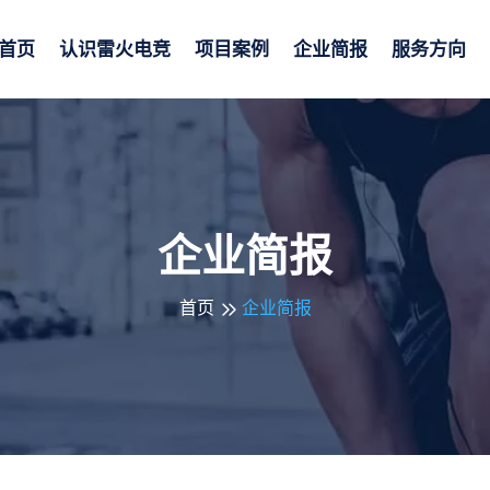
首页
认识
雷火电竞
项目案例
企业简报
服务方向
企业简报
首页
企业简报