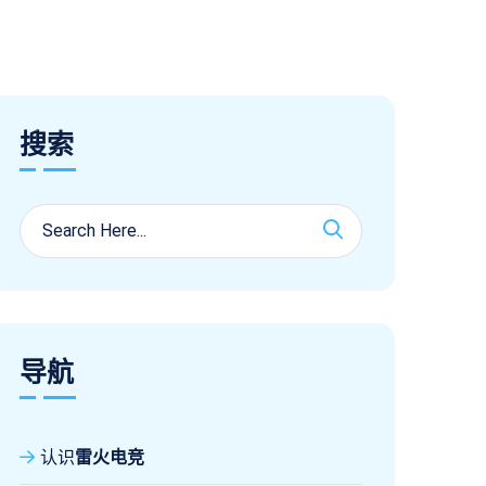
搜索
导航
认识
雷火电竞