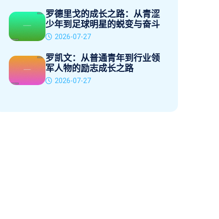
罗德里戈的成长之路：从青涩
少年到足球明星的蜕变与奋斗
2026-07-27
罗凯文：从普通青年到行业领
军人物的励志成长之路
2026-07-27